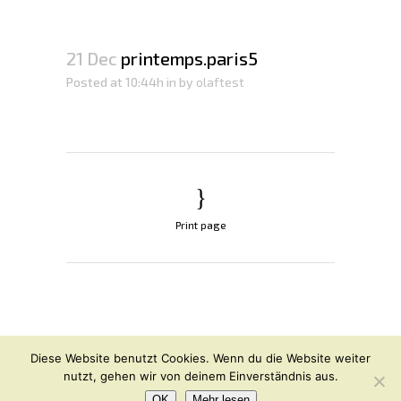
21 Dec
printemps.paris5
Posted at 10:44h
in
by
olaftest
Print page
© OLAF HAJEK
2026
Diese Website benutzt Cookies. Wenn du die Website weiter
nutzt, gehen wir von deinem Einverständnis aus.
Instagram
Facebook
Impressum / Datenschutz
OK
Mehr lesen