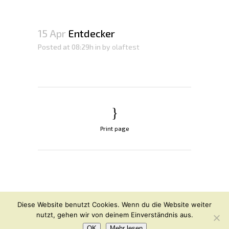
15 Apr
Entdecker
Posted at 08:29h
in
by
olaftest
Print page
© OLAF HAJEK
2026
Diese Website benutzt Cookies. Wenn du die Website weiter
nutzt, gehen wir von deinem Einverständnis aus.
Instagram
Facebook
Impressum / Datenschutz
OK
Mehr lesen